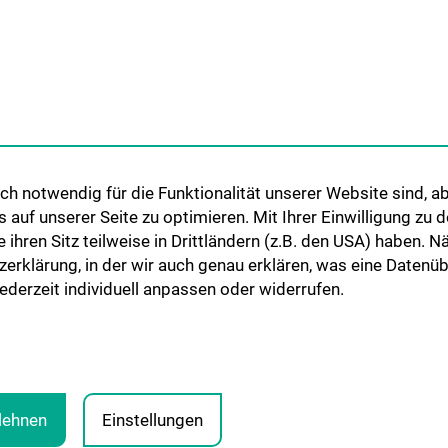
EN
INFORMATIONEN FÜR
STUDIUM, AUS- 
PATIENT:INNEN UND
WEITERBILDUN
ZUWEISER:INNEN
penmedizin
Lehre & Fortbild
Information für Patient:innen
Humanmedizin 
h notwendig für die Funktionalität unserer Website sind, ab
Information für Zuweiser:innen
Observer- und Fe
uf unserer Seite zu optimieren. Mit Ihrer Einwilligung zu
Kontakt
ie ihren Sitz teilweise in Drittländern (z.B. den USA) haben.
zerklärung, in der wir auch genau erklären, was eine Datenü
derzeit individuell anpassen oder widerrufen.
blehnen
Einstellungen