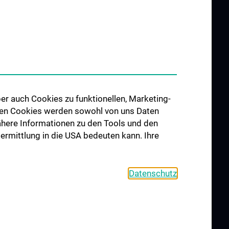
UND
FORSCHUNG
G
Forschungsschwerpunkte
ung
N202
er auch Cookies zu funktionellen, Marketing-
llowships
 den Cookies werden sowohl von uns Daten
 Nähere Informationen zu den Tools und den
bermittlung in die USA bedeuten kann. Ihre
Datenschutz