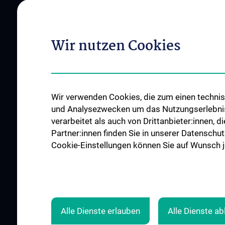
ÜBER UNS
UNSERE KLINISCH
Wir nutzen Cookies
ABTEILUNGEN
Unsere Allgemeinen
Einrichtungen
Infektionen und Tro
News
Onkologie
Wir verwenden Cookies, die zum einen technisc
Events
Hämatologie und
und Analysezwecken um das Nutzungserlebnis a
Hämostaseologie
Kontakt
verarbeitet als auch von Drittanbieter:innen, d
Palliativmedizin
Partner:innen finden Sie in unserer Datenschut
Cookie-Einstellungen können Sie auf Wunsch je
ZU DEN OFFENEN
STELLEN
Alle Dienste erlauben
Alle Dienste a