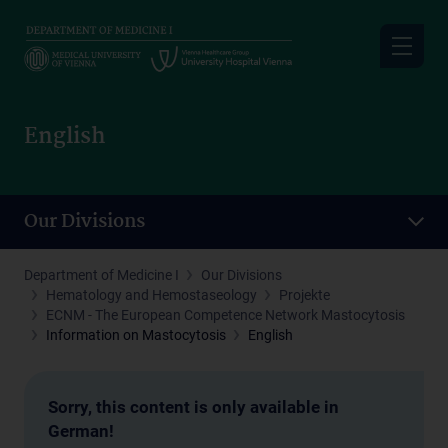
Skip
to
main
content
English
Our Divisions
Department of Medicine I
Our Divisions
Hematology and Hemostaseology
Projekte
ECNM - The European Competence Network Mastocytosis
Information on Mastocytosis
English
Sorry, this content is only available in
German!