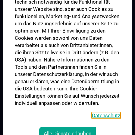
technisch notwendig für die Funktionalität
Information for patients
unserer Website sind, aber auch Cookies zu
Information for referring physicians
funktionellen, Marketing- und Analysezwecken
um das Nutzungserlebnis auf unserer Seite zu
STUDIES, TRAINING AND FURTHER EDUCATION
optimieren. Mit Ihrer Einwilligung zu den
Cookies werden sowohl von uns Daten
Teaching and continuing education
verarbeitet als auch von Drittanbieter:innen,
Medicine N202
die ihren Sitz teilweise in Drittländern (z.B. den
Observer- und Fellowships
USA) haben. Nähere Informationen zu den
Tools und den Partner:innen finden Sie in
Contact
unserer Datenschutzerklärung, in der wir auch
genau erklären, was eine Datenübermittlung in
RESEARCH
die USA bedeuten kann. Ihre Cookie-
Research focuses
Einstellungen können Sie auf Wunsch jederzeit
individuell anpassen oder widerrufen.
ZU DEN OFFENEN STELLEN
Datenschutz
Alle Dienste erlauben