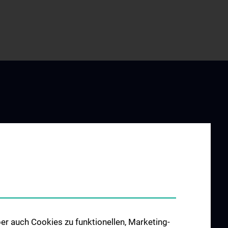
UND
FORSCHUNG
G
Forschungsschwerpunkte
ung
N202
er auch Cookies zu funktionellen, Marketing-
llowships