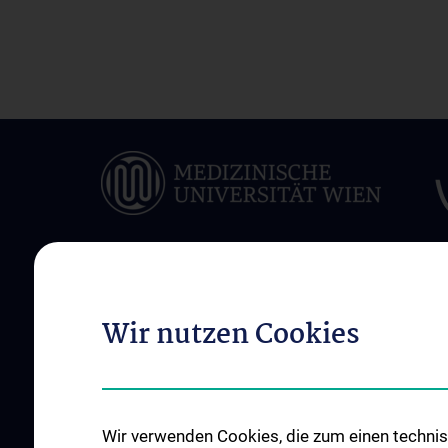
ÜBER UNS
UNSERE KLINISCH
Wir nutzen Cookies
ABTEILUNGEN
Unsere Allgemeinen
Einrichtungen
Infektionen und Tro
News
Onkologie
Wir verwenden Cookies, die zum einen technisc
Events
Hämatologie und