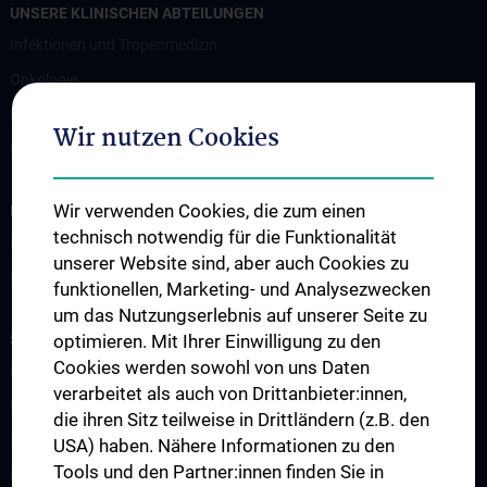
UNSERE KLINISCHEN ABTEILUNGEN
Infektionen und Tropenmedizin
Onkologie
Hämatologie und Hämostaseologie
Wir nutzen Cookies
Palliativmedizin
Wir verwenden Cookies, die zum einen
INFORMATIONEN FÜR PATIENT:INNEN UND ZUWEISER:INNEN
technisch notwendig für die Funktionalität
Information für Patient:innen
unserer Website sind, aber auch Cookies zu
Information für Zuweiser:innen
funktionellen, Marketing- und Analysezwecken
um das Nutzungserlebnis auf unserer Seite zu
STUDIUM, AUS- UND WEITERBILDUNG
optimieren. Mit Ihrer Einwilligung zu den
Cookies werden sowohl von uns Daten
Lehre & Fortbildung
verarbeitet als auch von Drittanbieter:innen,
Humanmedizin N202
die ihren Sitz teilweise in Drittländern (z.B. den
Observer- und Fellowships
USA) haben. Nähere Informationen zu den
Tools und den Partner:innen finden Sie in
Kontakt