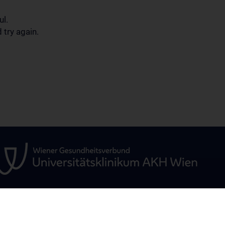
ul.
 try again.