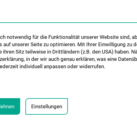
EN
INFORMATIONEN FÜR
STUDIUM, AUS- 
PATIENT:INNEN UND
WEITERBILDUN
ZUWEISER:INNEN
penmedizin
Lehre & Fortbild
Information für Patient:innen
Humanmedizin 
h notwendig für die Funktionalität unserer Website sind, ab
Information für Zuweiser:innen
Observer- und Fe
uf unserer Seite zu optimieren. Mit Ihrer Einwilligung zu
Kontakt
ie ihren Sitz teilweise in Drittländern (z.B. den USA) haben.
zerklärung, in der wir auch genau erklären, was eine Datenü
derzeit individuell anpassen oder widerrufen.
blehnen
Einstellungen
RECHTLICHE