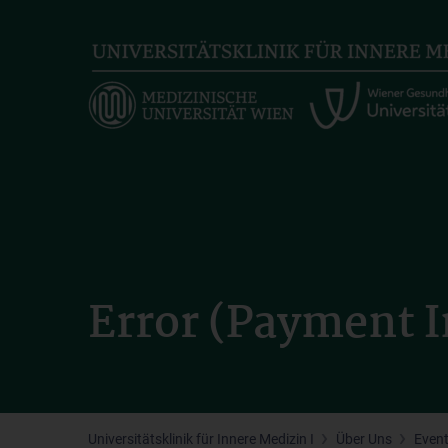
Skip
to
main
content
Error (Payment I
Universitätsklinik für Innere Medizin I
Über Uns
Even