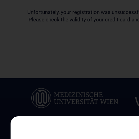
Unfortunately, your registration was unsuccessf
Please check the validity of your credit card and