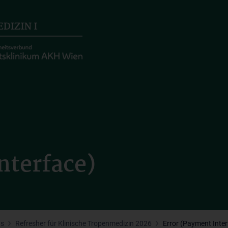
nterface)
ts
Refresher für Klinische Tropenmedizin 2026
Error (Payment Inter