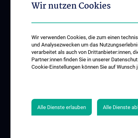
ÜBER UNS
UNSERE KLINISCH
Wir nutzen Cookies
ABTEILUNGEN
Unsere Allgemeinen
Einrichtungen
Infektionen und Tro
News
Onkologie
Wir verwenden Cookies, die zum einen technisc
Events
Hämatologie und
und Analysezwecken um das Nutzungserlebnis a
Hämostaseologie
Kontakt
verarbeitet als auch von Drittanbieter:innen, d
Palliativmedizin
Partner:innen finden Sie in unserer Datenschut
Cookie-Einstellungen können Sie auf Wunsch je
ZU DEN OFFENEN
STELLEN
Alle Dienste erlauben
Alle Dienste a
© 2026 Medizinische Universität Wien