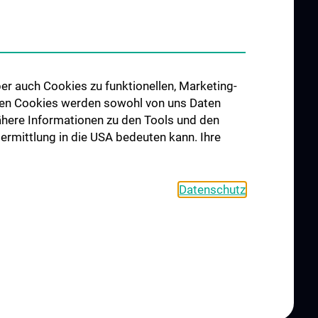
UND
FORSCHUNG
G
Forschungsschwerpunkte
ung
N202
er auch Cookies zu funktionellen, Marketing-
llowships
 den Cookies werden sowohl von uns Daten
 Nähere Informationen zu den Tools und den
bermittlung in die USA bedeuten kann. Ihre
Datenschutz
S
KONTAKT
COOKIE-EINSTELLUNGEN
IMPRESSUM