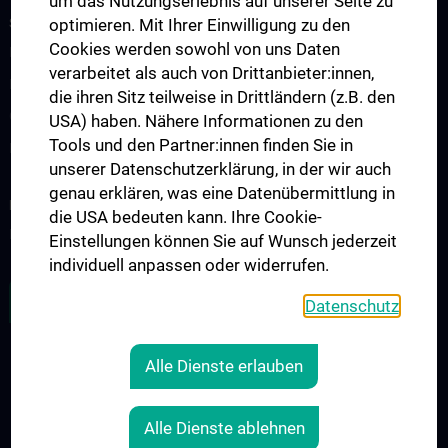
um das Nutzungserlebnis auf unserer Seite zu
STUDIUM, AUS- UND WEITERBILDUNG
optimieren. Mit Ihrer Einwilligung zu den
Cookies werden sowohl von uns Daten
Lehre & Fortbildung
verarbeitet als auch von Drittanbieter:innen,
Humanmedizin N202
die ihren Sitz teilweise in Drittländern (z.B. den
Observer- und Fellowships
USA) haben. Nähere Informationen zu den
Tools und den Partner:innen finden Sie in
Kontakt
unserer Datenschutzerklärung, in der wir auch
genau erklären, was eine Datenübermittlung in
FORSCHUNG
die USA bedeuten kann. Ihre Cookie-
Forschungsschwerpunkte
Einstellungen können Sie auf Wunsch jederzeit
individuell anpassen oder widerrufen.
ZU DEN OFFENEN STELLEN
Datenschutz
Alle Dienste erlauben
RECHTLICHES
KONTAKT
Alle Dienste ablehnen
COOKIE-EINSTELLUNGEN