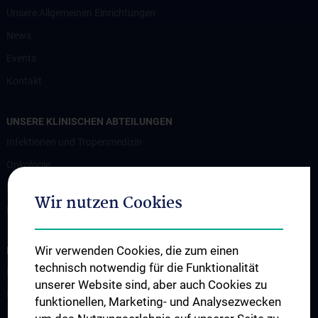
Unsere Allgemeinen Einrichtungen
News
Events
Kontakt
UNSERE KLINISCHEN ABTEILUNGEN
Infektionen und Tropenmedizin
Onkologie
Hämatologie und Hämostaseologie
Wir nutzen Cookies
Palliativmedizin
Wir verwenden Cookies, die zum einen
INFORMATIONEN FÜR PATIENT:INNEN UND ZUWEISER:INNEN
technisch notwendig für die Funktionalität
Information für Patient:innen
unserer Website sind, aber auch Cookies zu
Information für Zuweiser:innen
funktionellen, Marketing- und Analysezwecken