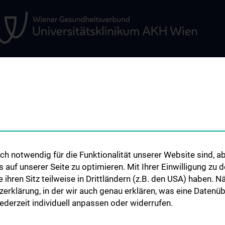
EN
INFORMATIONEN FÜR
STUDIUM, AUS- 
PATIENT:INNEN UND
WEITERBILDUN
ZUWEISER:INNEN
penmedizin
Lehre & Fortbild
Information für Patient:innen
Humanmedizin 
h notwendig für die Funktionalität unserer Website sind, ab
Information für Zuweiser:innen
Observer- und Fe
uf unserer Seite zu optimieren. Mit Ihrer Einwilligung zu
Kontakt
ie ihren Sitz teilweise in Drittländern (z.B. den USA) haben.
zerklärung, in der wir auch genau erklären, was eine Datenü
derzeit individuell anpassen oder widerrufen.