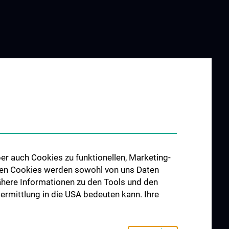
UND
FORSCHUNG
G
Forschungsschwerpunkte
ung
N202
er auch Cookies zu funktionellen, Marketing-
llowships
 den Cookies werden sowohl von uns Daten
 Nähere Informationen zu den Tools und den
bermittlung in die USA bedeuten kann. Ihre