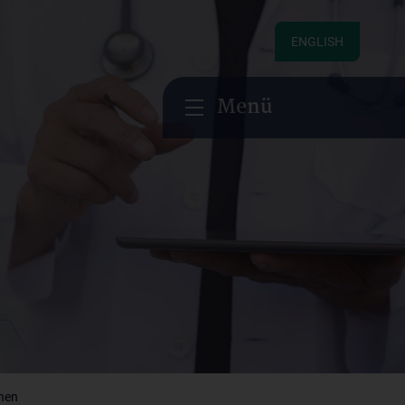
ENGLISH
Menü
onen