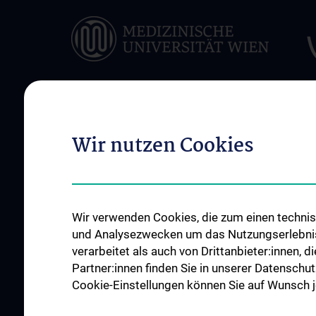
ÜBER UNS
UNSERE KLINISCH
Wir nutzen Cookies
ABTEILUNGEN
Unsere Allgemeinen
Einrichtungen
Infektionen und Tro
News
Onkologie
Wir verwenden Cookies, die zum einen technisc
Events
Hämatologie und
und Analysezwecken um das Nutzungserlebnis a
Hämostaseologie
Kontakt
verarbeitet als auch von Drittanbieter:innen, d
Palliativmedizin
Partner:innen finden Sie in unserer Datenschut
Cookie-Einstellungen können Sie auf Wunsch je
ZU DEN OFFENEN