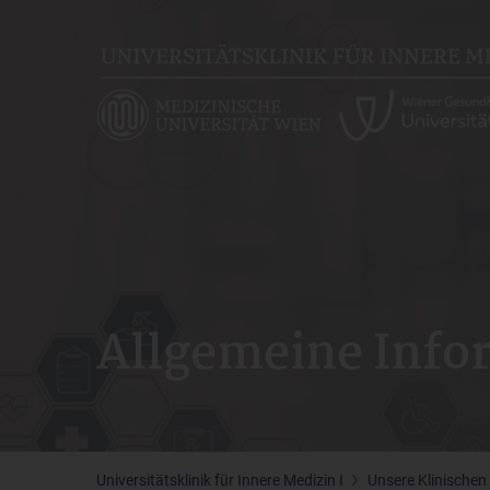
Skip
to
main
content
Allgemeine Info
Universitätsklinik für Innere Medizin I
Unsere Klinischen