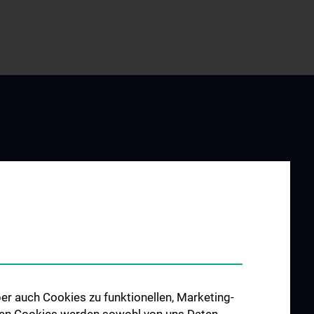
UND
FORSCHUNG
G
Forschungsschwerpunkte
ung
N202
er auch Cookies zu funktionellen, Marketing-
llowships