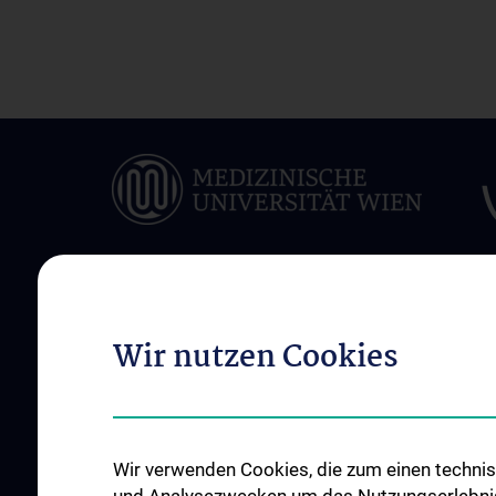
ÜBER UNS
UNSERE KLINISCH
Wir nutzen Cookies
ABTEILUNGEN
Unsere Allgemeinen
Einrichtungen
Infektionen und Tro
News
Onkologie
Wir verwenden Cookies, die zum einen technisc
Events
Hämatologie und