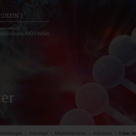
her
 Abteilungen
Onkologie
Mitarbeiter:innen
Ärzt:innen
Oskar St