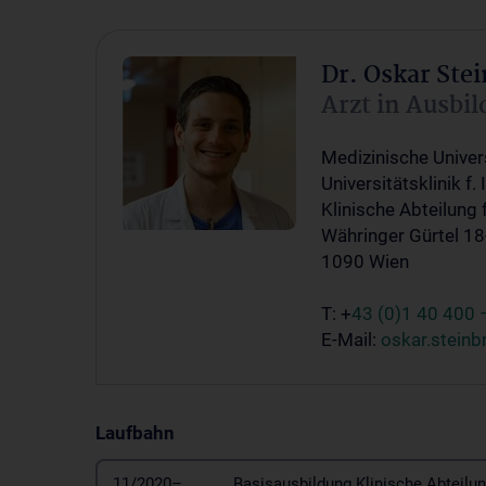
Dr. Oskar Ste
Arzt in Ausbi
Medizinische Univer
Universitätsklinik f.
Klinische Abteilung 
Währinger Gürtel 18
1090 Wien
T: +
43 (0)1 40 400 
E-Mail:
oskar.stein
Laufbahn
11/2020–
Basisausbildung Klinische Abteilun