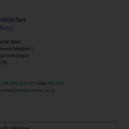
inbrecher
ldung
sität Wien
 Innere Medizin I
für Onkologie
-20
– 44 450
,
44 280
oder
44 290
brecher@meduniwien.ac.at
g für Onkologie