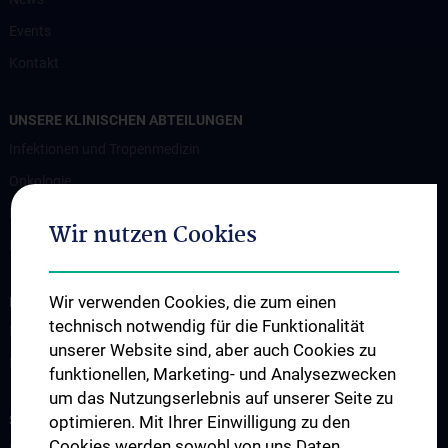
Events
Kontakt
UNSERE KLINISCHEN ABTEILUNGEN
Infektionen und Tropenmedizin
Onkologie
Hämatologie und Hämostaseologie
Wir nutzen Cookies
Palliativmedizin
Wir verwenden Cookies, die zum einen
INFORMATIONEN FÜR PATIENT:INNEN UND ZUWEISER:INNEN
technisch notwendig für die Funktionalität
Information für Patient:innen
unserer Website sind, aber auch Cookies zu
Information für Zuweiser:innen
funktionellen, Marketing- und Analysezwecken
um das Nutzungserlebnis auf unserer Seite zu
STUDIUM, AUS- UND WEITERBILDUNG
optimieren. Mit Ihrer Einwilligung zu den
Cookies werden sowohl von uns Daten