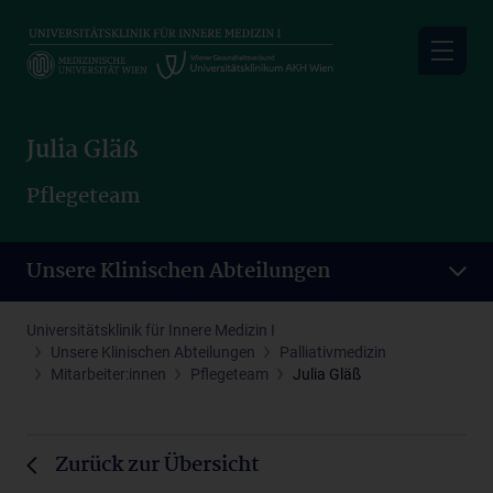
Skip
to
main
content
Julia Gläß
Pflegeteam
Unsere Klinischen Abteilungen
Universitätsklinik für Innere Medizin I
Unsere Klinischen Abteilungen
Palliativmedizin
Mitarbeiter:innen
Pflegeteam
Julia Gläß
Zurück zur Übersicht