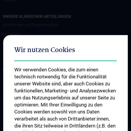
UNSERE KLINISCHEN ABTEILUNGEN
Infektionen und Tropenmedizin
Onkologie
Hämatologie und Hämostaseologie
Wir nutzen Cookies
Palliativmedizin
Wir verwenden Cookies, die zum einen
INFORMATIONEN FÜR PATIENT:INNEN UND ZUWEISER:INNEN
technisch notwendig für die Funktionalität
Information für Patient:innen
unserer Website sind, aber auch Cookies zu
Information für Zuweiser:innen
funktionellen, Marketing- und Analysezwecken
um das Nutzungserlebnis auf unserer Seite zu
STUDIUM, AUS- UND WEITERBILDUNG
optimieren. Mit Ihrer Einwilligung zu den
Cookies werden sowohl von uns Daten
Lehre & Fortbildung
verarbeitet als auch von Drittanbieter:innen,
Humanmedizin N202
die ihren Sitz teilweise in Drittländern (z.B. den