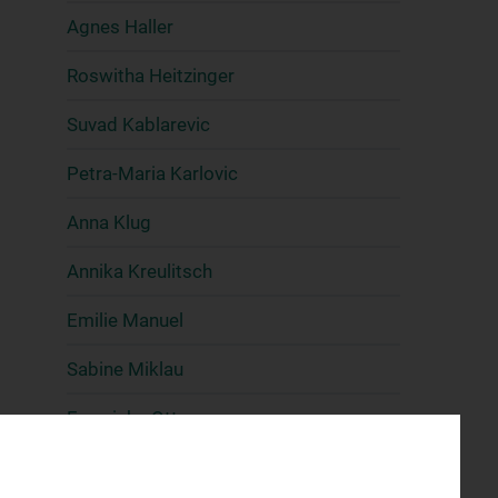
Agnes Haller
Roswitha Heitzinger
Suvad Kablarevic
Petra-Maria Karlovic
Anna Klug
Annika Kreulitsch
Emilie Manuel
Sabine Miklau
Franziska Otto
Alexandra Popov