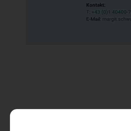
Kontakt:
T:
+43 (0)1 40400-
E-Mail:
margit.schw