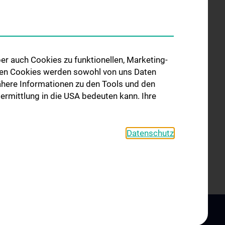
Wioletta Schiller
Margit Schwab
Alena Slovakova
er auch Cookies zu funktionellen, Marketing-
 den Cookies werden sowohl von uns Daten
Roswitha Vorderdörfler
 Nähere Informationen zu den Tools und den
bermittlung in die USA bedeuten kann. Ihre
Ehrenamtliche Mitarbeiter:innen
Wissenschaftliches Team
Datenschutz