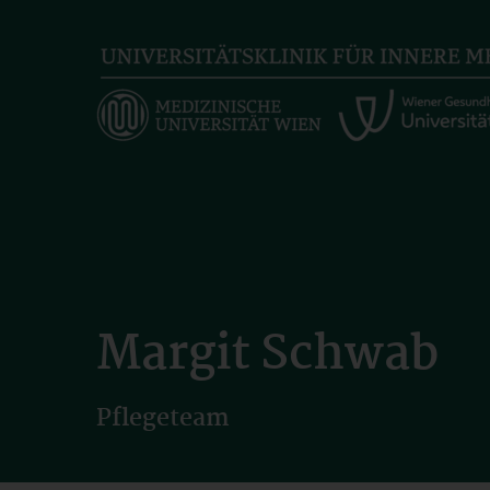
Skip
to
main
content
Margit Schwab
Pflegeteam