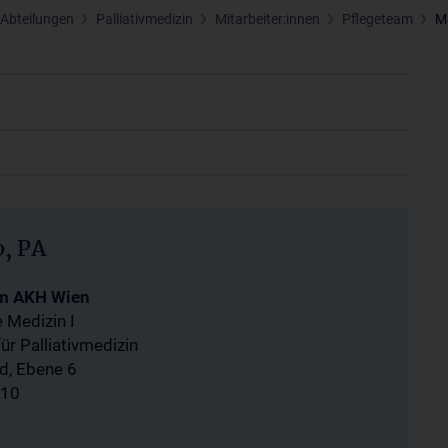
 Abteilungen
Palliativmedizin
Mitarbeiter:innen
Pflegeteam
M
, PA
um AKH Wien
e Medizin I
ür Palliativmedizin
d, Ebene 6
 10