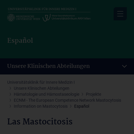
Skip
to
main
content
Español
Unsere Klinischen Abteilungen
Universitätsklinik für Innere Medizin I
Unsere Klinischen Abteilungen
Hämatologie und Hämostaseologie
Projekte
ECNM - The European Competence Network Mastocytosis
Information on Mastocytosis
Español
Las Mastocitosis