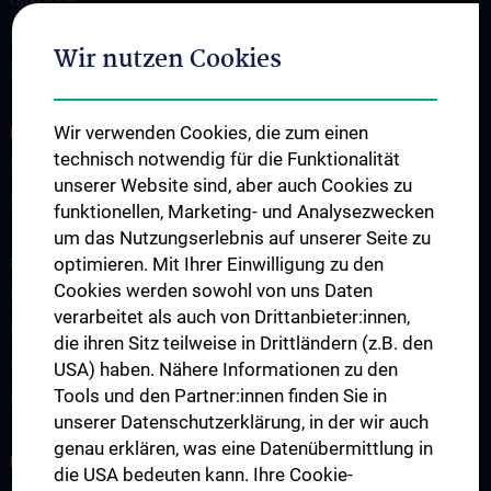
Hämatologie und Hämostaseologie
Wir nutzen Cookies
Palliativmedizin
Wir verwenden Cookies, die zum einen
INFORMATIONEN FÜR PATIENT:INNEN UND ZUWEISER:INNEN
technisch notwendig für die Funktionalität
Information für Patient:innen
unserer Website sind, aber auch Cookies zu
Information für Zuweiser:innen
funktionellen, Marketing- und Analysezwecken
um das Nutzungserlebnis auf unserer Seite zu
STUDIUM, AUS- UND WEITERBILDUNG
optimieren. Mit Ihrer Einwilligung zu den
Cookies werden sowohl von uns Daten
Lehre & Fortbildung
verarbeitet als auch von Drittanbieter:innen,
Humanmedizin N202
die ihren Sitz teilweise in Drittländern (z.B. den
Observer- und Fellowships
USA) haben. Nähere Informationen zu den
Tools und den Partner:innen finden Sie in
Kontakt
unserer Datenschutzerklärung, in der wir auch
genau erklären, was eine Datenübermittlung in
FORSCHUNG
die USA bedeuten kann. Ihre Cookie-